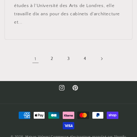
études à l'Université des Arts de Londres, elle
travaille dix ans pour des cabinets d'architecture
et...
1
2
3
4
Instagram
Pinterest
Moyens
de
paiement
© 2026,
Maison Valensi
Commerce électronique propulsé par Shopify